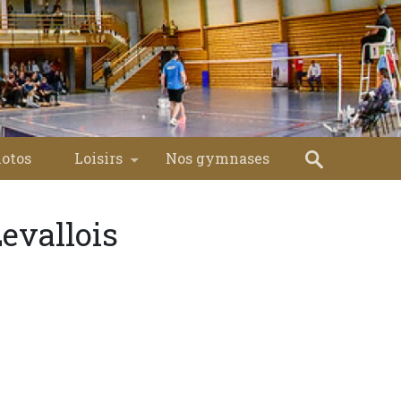
hotos
Loisirs
Nos gymnases
evallois