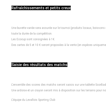
Rafraîchissements et petits creux
Une buvette variée sera assurée sur le tournoi (produits locaux, boissons 
toute la durée de la compétition.
Les Ecocup sont consignées à 1€.
Des cartes de 5 et 10 € seront proposées à la vente (en espèces uniqueme
Saisie des résultats des matchs
L'ensemble des scores des matchs seront saisis sur une tablette ScorBad 
Une ardoise et un crayon seront mis à disposition sur les terrains pour note
L'équipe du Levallois Sporting Club