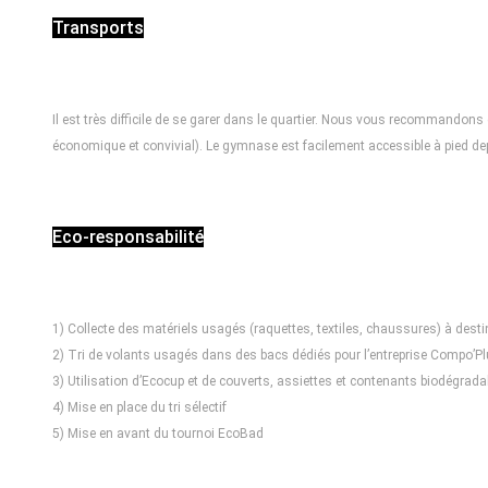
Transports
Il est très difficile de se garer dans le quartier. Nous vous recommandons 
économique et convivial). Le gymnase est facilement accessible à pied 
Eco-responsabilité
1) Collecte des matériels usagés (raquettes, textiles, chaussures) à desti
2) Tri de volants usagés dans des bacs dédiés pour l’entreprise Compo’P
3) Utilisation d’Ecocup et de couverts, assiettes et contenants biodégra
4) Mise en place du tri sélectif
5) Mise en avant du tournoi EcoBad