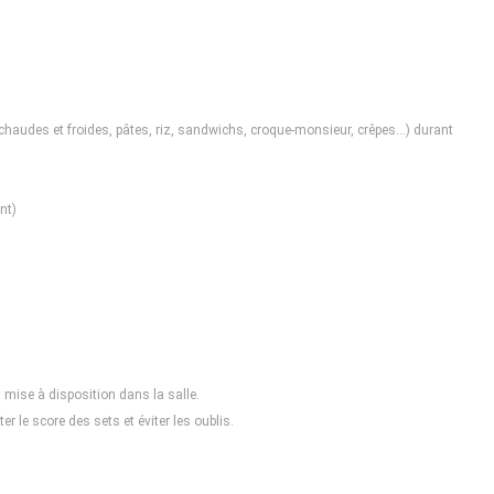
chaudes et froides, pâtes, riz, sandwichs, croque-monsieur, crêpes...) durant
nt)
mise à disposition dans la salle.
r le score des sets et éviter les oublis.