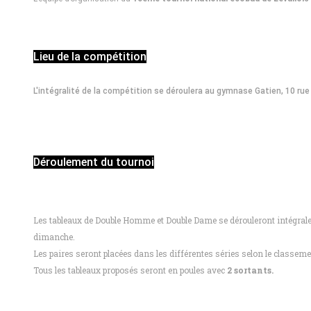
Lieu de la compétition
L'intégralité de la compétition se déroulera au gymnase Gatien, 10 ru
Déroulement du tournoi
Les tableaux de Double Homme et Double Dame se dérouleront intégralem
dimanche.
Les paires seront placées dans les différentes séries selon le classeme
Tous les tableaux proposés seront en poules avec
2 sortants.